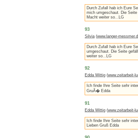
Durch Zufall hab ich Eure S
mich umgeschaut. Die Seite 
Macht weiter so...LG
93
Silvia
(
www.langer-messmer.
Durch Zufall hab ich Eure S
umgeschaut. Die Seite gefäl
weiter so...LG
92
Edda Wittig
(
www.zeitarbeit-l
Ich finde Ihre Seite sehr in
GruÃ� Edda
91
Edda Wittig
(
www.zeitarbeit-l
Ich finde Ihre Seite sehr in
Lieben Gruß Edda
90