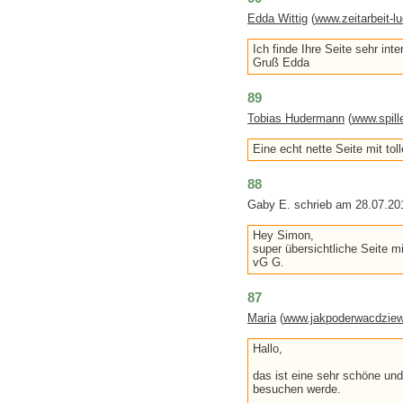
Edda Wittig
(
www.zeitarbeit-l
Ich finde Ihre Seite sehr in
Gruß Edda
89
Tobias Hudermann
(
www.spill
Eine echt nette Seite mit tol
88
Gaby E. schrieb am 28.07.20
Hey Simon,
super übersichtliche Seite mi
vG G.
87
Maria
(
www.jakpoderwacdziew
Hallo,
das ist eine sehr schöne und
besuchen werde.