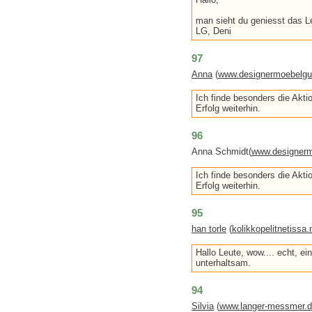
man sieht du geniesst das Le
LG, Deni
97
Anna
(
www.designermoebelgu
Ich finde besonders die Aktio
Erfolg weiterhin.
96
Anna Schmidt(
www.designerm
Ich finde besonders die Aktio
Erfolg weiterhin.
95
han torle
(
kolikkopelitnetissa.
Hallo Leute, wow.... echt, e
unterhaltsam.
94
Silvia
(
www.langer-messmer.