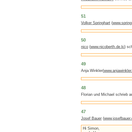
51
Volker Springhart
(
www.spring
50
nico
(
www.nicoberth.de.ki
) sc
49
Anja Winkler(
www.anjawinkler
48
Florian und Michael schrieb 
47
Josef Bauer
(
www.josefbauer.
Hi Simon,