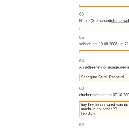
66
Nicole (Sternchen)(
sternenwe
65
schrieb am 19.08.2008 um 21
64
Anne(
freenet-homepage.de/k
Sehr gute Seite. Respekt!
63
ninchen schrieb am 07.10.20
hey hey klener weist was du
macht ja nix odder ??
lieb dich
62