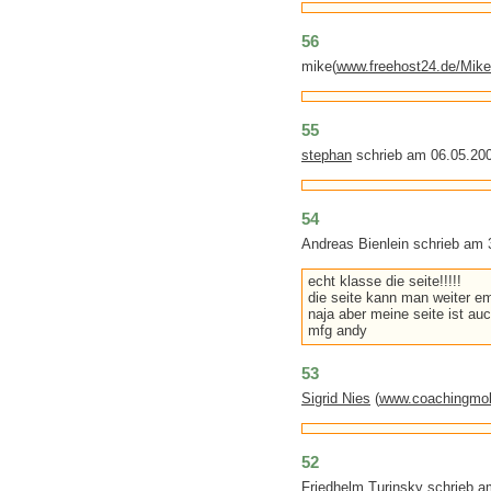
56
mike(
www.freehost24.de/Mike
55
stephan
schrieb am 06.05.20
54
Andreas Bienlein schrieb am
echt klasse die seite!!!!!
die seite kann man weiter em
naja aber meine seite ist auc
mfg andy
53
Sigrid Nies
(
www.coachingmob
52
Friedhelm Turinsky
schrieb a