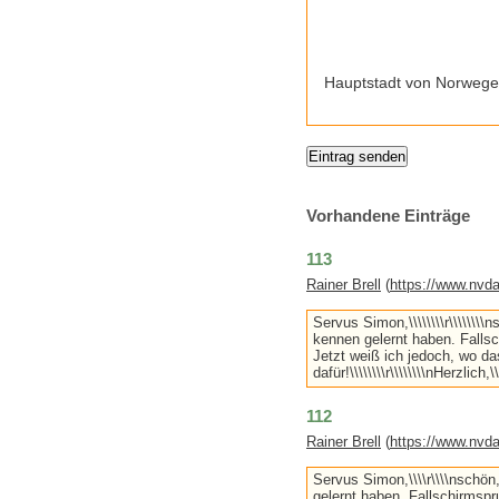
Hauptstadt von Norweg
Vorhandene Einträge
113
Rainer Brell
(
https://www.nvda
Servus Simon,\\\\\\\\r\\\\\\
kennen gelernt haben. Fallsc
Jetzt weiß ich jedoch, wo da
dafür!\\\\\\\\r\\\\\\\\nHerzlich,\\
112
Rainer Brell
(
https://www.nvda
Servus Simon,\\\\r\\\\nschö
gelernt haben. Fallschirmspr