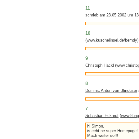
11
schrieb am 23.05.2002 um 13
10
(
www.kuschelinsel.de/berndy
9
Christoph Hackl
(
www.christo
8
Dominic Anton von Blinduser
7
Sebastian Eckardt
(
www.8ung.
hi Simon,
is echt ne super Homepage!
Mach weiter so!!!