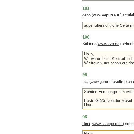
101
denn
(
www.eepurse.ru
) schri
super übersichtliche Seite mi
100
Sabiene(
www.arza.de
) schri
Hallo,
Wir waren beim Konzert in La
Wir freuen uns schon auf da
99
Lisa(
www.guter-moseltropfen.
Schöne Homepage. Ich wollte
Beste Grüße von der Mosel
Lisa
98
Deni
(
www.cahope.com
) schr
Hallo,