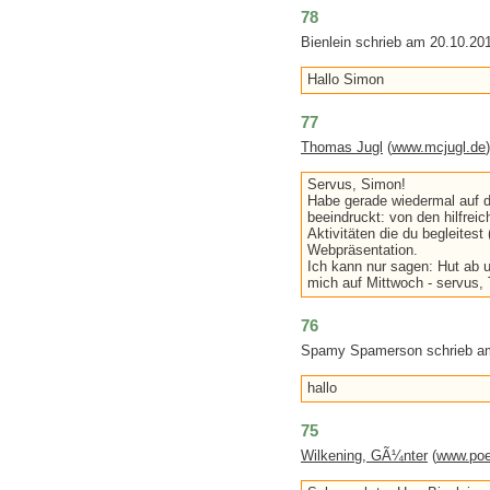
78
Bienlein schrieb am 20.10.20
Hallo Simon
77
Thomas Jugl
(
www.mcjugl.de
Servus, Simon!
Habe gerade wiedermal auf d
beeindruckt: von den hilfrei
Aktivitäten die du begleitest 
Webpräsentation.
Ich kann nur sagen: Hut ab 
mich auf Mittwoch - servus,
76
Spamy Spamerson schrieb am
hallo
75
Wilkening, GÃ¼nter
(
www.poe