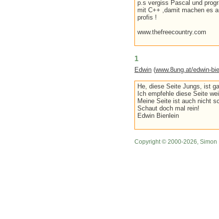
p.s vergiss Pascal und prog
mit C++ ,damit machen es a
profis !
www.thefreecountry.com
1
Edwin
(
www.8ung.at/edwin-bie
He, diese Seite Jungs, ist ga
Ich empfehle diese Seite wei
Meine Seite ist auch nicht s
Schaut doch mal rein!
Edwin Bienlein
Copyright © 2000-2026, Simon 