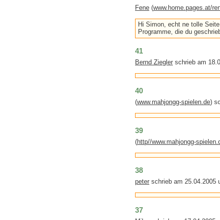
Fene
(
www.home.pages.at/rene
Hi Simon, echt ne tolle Seite
Programme, die du geschriebe
41
Bernd Ziegler
schrieb am 18.
40
(
www.mahjongg-spielen.de
) s
39
(
http//www.mahjongg-spielen.
38
peter
schrieb am 25.04.2005 
37