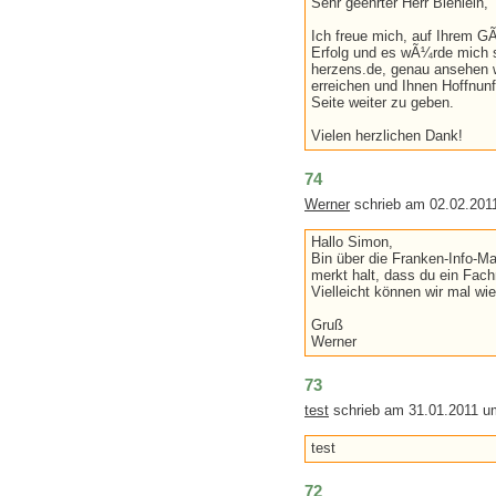
Sehr geehrter Herr Bienlein,
Ich freue mich, auf Ihrem 
Erfolg und es wÃ¼rde mich s
herzens.de, genau ansehen 
erreichen und Ihnen Hoffnunf
Seite weiter zu geben.
Vielen herzlichen Dank!
74
Werner
schrieb am 02.02.201
Hallo Simon,
Bin über die Franken-Info-Ma
merkt halt, dass du ein Fach
Vielleicht können wir mal w
Gruß
Werner
73
test
schrieb am 31.01.2011 u
test
72