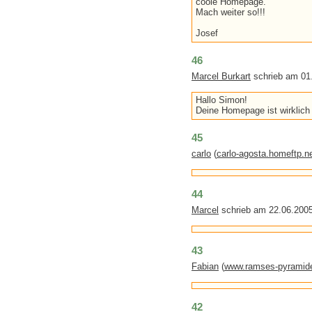
coole Homepage.
Mach weiter so!!!
Josef
46
Marcel Burkart
schrieb am 01
Hallo Simon!
Deine Homepage ist wirklich
45
carlo
(
carlo-agosta.homeftp.n
44
Marcel
schrieb am 22.06.200
43
Fabian
(
www.ramses-pyramid
42