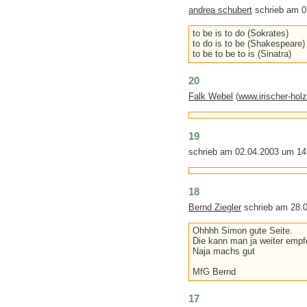
andrea schubert
schrieb am 0
to be is to do (Sokrates)
to do is to be (Shakespeare)
to be to be to is (Sinatra)
20
Falk Webel
(
www.irischer-hol
19
schrieb am 02.04.2003 um 14
18
Bernd Ziegler
schrieb am 28.
Ohhhh Simon gute Seite.
Die kann man ja weiter empf
Naja machs gut
MfG Bernd
17