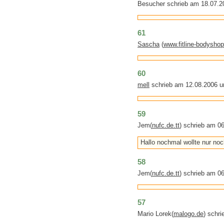
Besucher schrieb am 18.07.2
61
Sascha
(
www.fitline-bodyshop
60
mell
schrieb am 12.08.2006 u
59
Jem(
nufc.de.tt
) schrieb am 0
Hallo nochmal wollte nur no
58
Jem(
nufc.de.tt
) schrieb am 0
57
Mario Lorek(
malogo.de
) schr