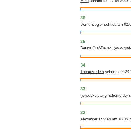
Mike
schrieb am 17.04.2005 
36
Bernd Ziegler schrieb am 02.
35
Betina Graf-Deveci
(
www.graf
34
Thomas Klein
schrieb am 23.
33
(
www.skulptur.gmxhome.de
) 
32
Alexander
schrieb am 18.08.