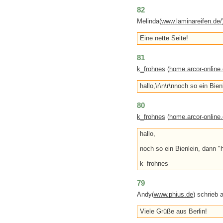
82
Melinda(
www.laminareifen.de/
Eine nette Seite!
81
k_frohnes
(
home.arcor-online
hallo,\r\n\r\nnoch so ein Bie
80
k_frohnes
(
home.arcor-online
hallo,
noch so ein Bienlein, dann 
k_frohnes
79
Andy(
www.phius.de
) schrieb
Viele Grüße aus Berlin!