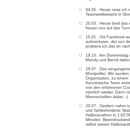
04.05.: Heute reise ich
Teamwettbewerb in Showd
20.03.: Heute fand das 
freuen uns auf das Turni
15.01.: Via Facebook wu
aufmerksam, der von d
probiere ich das im näc
19.10.: Am Donnerstag 
Mandy und Bernd dabei
29.07.: Das vergangene
Montpellier. Wir wurde
Organisation, zu einem 
französische Team entst
von den erfahrenen Coa
nämlich wieder. Dann ri
Mannschaften dabei :-).
20.07.: Gestern nahm ic
und Sehbehinderte Skate
Halbmarathon in 1:02:08
Minuten. Beeindruckend
selbst seinen Halbmarat