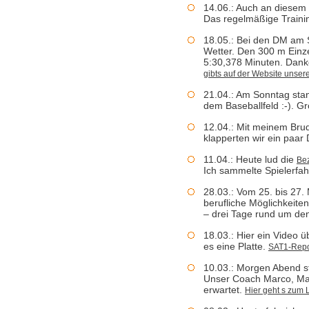
14.06.: Auch an diesem 
Das regelmäßige Trainin
18.05.: Bei den DM am 
Wetter. Den 300 m Einze
5:30,378 Minuten. Dank
gibts auf der Website unser
21.04.: Am Sonntag stan
dem Baseballfeld :-). Gr
12.04.: Mit meinem Bru
klapperten wir ein paar 
11.04.: Heute lud die
Bez
Ich sammelte Spielerfah
28.03.: Vom 25. bis 27.
berufliche Möglichkeiten
– drei Tage rund um den
18.03.: Hier ein Video 
es eine Platte.
SAT1-Repor
10.03.: Morgen Abend st
Unser Coach Marco, Mand
erwartet.
Hier geht s zum 