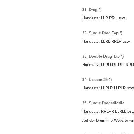
31. Drag *)
Handsatz:
LLR
RRL
usw.
32. Single Drag Tap *)
Handsatz:
LLRL
RRLR
usw.
33. Double Drag Tap *)
Handsatz:
LLRLLRL
RRLRRL
34. Lesson 25 *)
Handsatz:
LLRLR
LLRLR
bzw
35. Single Dragadiddle
Handsatz:
RRLRR
LLRLL
bzw
Auf der Drum-info-Website wir