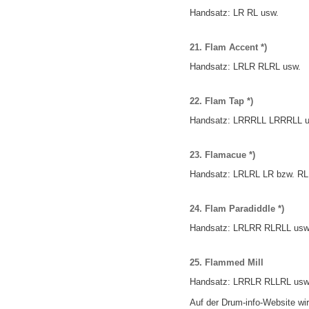
Handsatz: LR RL usw.
21. Flam Accent *)
Handsatz:
LRLR
RLRL
usw.
22. Flam Tap *)
Handsatz:
LRRRLL
LRRRLL
u
23. Flamacue *)
Handsatz:
LRLRL
LR bzw.
RL
24. Flam Paradiddle *)
Handsatz:
LRLRR
RLRLL
usw
25. Flammed Mill
Handsatz:
LRRLR
RLLRL
usw
Auf der Drum-info-Website wi