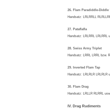
26. Flam Paradiddle-Diddle 
Handsatz:
LRLRRLL
RLRLLR
27. Pataflafla
Handsatz:
LRLRRL
LRLRRL
u
28. Swiss Army Triplet
Handsatz:
LRRL
LRRL
bzw.
R
29. Inverted Flam Tap
Handsatz:
LRLRLR
LRLRLR
u
30. Flam Drag
Handsatz:
LRLLR
RLRRL
usw
IV. Drag Rudiments