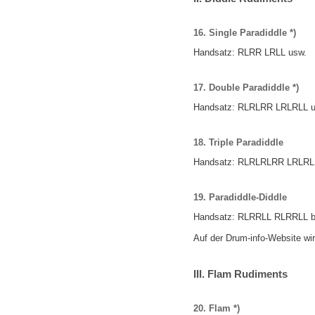
16. Single Paradiddle *)
Handsatz:
RLRR
LRLL
usw.
17. Double Paradiddle *)
Handsatz:
RLRLRR
LRLRLL
u
18. Triple Paradiddle
Handsatz:
RLRLRLRR
LRLRL
19. Paradiddle-Diddle
Handsatz:
RLRRLL
RLRRLL
b
Auf der Drum-info-Website wir
III
. Flam Rudiments
20. Flam *)